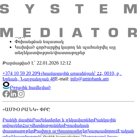
անհրաժեշտ տվյալներ և փաստաթղթերի ցանկ
Ստացողի տվյալներ (անվանում կամ անուն, ազգանուն,
հաշվեհամար, հասցե և այլն)
Ստացող բանկի վավերապայմաններ (բանկի անվանում,
մասնաճյուղի կոդ (առկայության դեպքում), հասցե և
այլն)
Փոխանցման նպատակ
Կախված գործարքից կարող են պահանջվել այլ
տեղեկատվություն/փաստաթղթեր
Թարմացված է` 22.01.2026 12:12
+374 10 59 20 20
Գլխամասային գրասենյակ՝ ՀՀ, 0010, ք․
Երևան, Նալբանդյան 48
E-mail
:
info@amiobank.am
Բջջային հավելված
«ԱՄԻՕ ԲԱՆԿ» ՓԲԸ
Բանկի մասին
Բաժնետերեր և ղեկավարներ
Բանկային
տվյալներ
Հաշվետվություններ
Իրավական
փաստաթղթեր
Թափուր աշխատատեղեր
Կարգավորում
Էական
տեղեկատվություն
Հետադարձ կապ
Բանկի կառուցվածքը