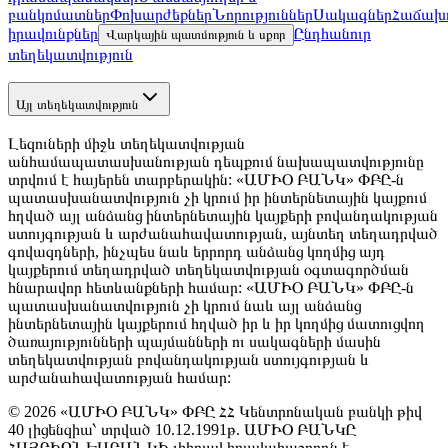
բանկոմատներ
Փոխարժեքներ
Նորություններ
Սակագներ
Հաճախո
իրավունքներ
Ընդհանուր
Վարկային պատմություն և սքոր
տեղեկատվություն
Այլ տեղեկատվություն
Լեզուների միջև տեղեկատվության
անհամապատասխանության դեպքում նախապատվությունը
տրվում է հայերեն տարբերակին: «ԱՄԻՕ ԲԱՆԿ» ՓԲԸ-ն
պատասխանատվություն չի կրում իր ինտերնետային կայքում
հղված այլ անձանց ինտերնետային կայքերի բովանդակության
ստույգության և արժանահավատության, այնտեղ տեղադրված
գովազդների, ինչպես նաև երրորդ անձանց կողմից այդ
կայքերում տեղադրված տեղեկատվության օգտագործման
հնարավոր հետևանքների համար: «ԱՄԻՕ ԲԱՆԿ» ՓԲԸ-ն
պատասխանատվություն չի կրում նաև այլ անձանց
ինտերնետային կայքերում հղված իր և իր կողմից մատուցվող
ծառայությունների պայմանների ու սակագների մասին
տեղեկատվության բովանդակության ստույգության և
արժանահավատության համար:
© 2026 «ԱՄԻՕ ԲԱՆԿ» ՓԲԸ ՀՀ Կենտրոնական բանկի թիվ
40 լիցենզիա՝ տրված 10.12.1991թ. ԱՄԻՕ ԲԱՆԿԸ
ՀԱՅԲԻԶՆԵՍԲԱՆԿԻ լիիրավ իրավահաջորդն է