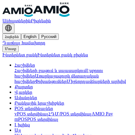
Անհատներին
Բիզնեսին
Հայերեն
English
Русский
Դառնալ հաճախորդ
Մուտք
Ինտերնետ բանկ
Ինտերնետ բանկ բիզնես
Հաշիվներ
Հաշիվների բացում և սպասարկում
Էսքրոու
հաշիվներ
Առարկայազուրկ մետաղական
հաշիվներ
Փոխանցումներ
Միջնորդավճարների արխիվ
Քարտեր
Վարկեր
Ավանդներ
Բանկային երաշխիքներ
POS տերմինալներ
vPOS տերմինալ
ՀԴՄ/POS տերմինալ
AMIO Pay
mPOS
POS տերմինալ
Լիզինգ
Այլ