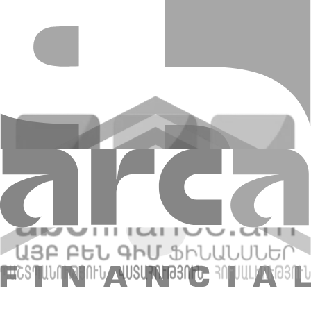
Բանկը ՀՀ տարածքում գործող հետևյալ բանկերի
հետ ունի թղթակցային հարաբերություններ`
«ԱՄԵՐԻԱԲԱՆԿ» ՓԲԸ
«ԱյԴի Բանկ» ՓԲԸ
«Արմսվիսբանկ» ՓԲԸ
«Արցախբանկ» ՓԲԸ
«ԷՎՈԿԱԲԱՆԿ» ԲԲԸ
«Կոնվերս Բանկ» ՓԲԸ
«ՀԱՅԷԿՈՆՈՄԲԱՆԿ» ԲԲԸ
«Յունիբանկ» ԲԲԸ
«Ֆասթ Բանկ» ՓԲԸ
Միջազգային փոխանցումների հիմնական
պայմաններ
Փոխանցման արժույթ USD, EUR, RUB և բանկի կողմից
սպասարկվող այլ ազատ փոխարկելի արտարժույթ
Փոխանցման ժամկետ 1-3 աշխատանքային օր
(փոխանցման հաշվեգրման ժամկետը կախված է
միջնորդ բանկերի առկայությունից և ստացող բանկի
ներքին ընթացակարգերից)
Փոխանցում կատարելու համար ստացողի