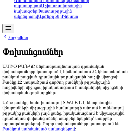
Անհատական պահատեղեր
Հեռահար
սպասարկում
Աշխատավարձային
նախագծեր
Փաստաթղթային
ակրեդիտիվ
Արժեթղթեր
Ինկասո
Հաշիվներ
Փոխանցումներ
ԱՄԻՕ ԲԱՆԿԸ ներհանրապետական դրամական
փոխանցումները կատարում է հիմնականում ՀՀ կենտրոնական
բանկում բացված դրամային թղթակցային հաշվի միջոցով:
Բանկը ՀՀ տարածքում գործող բանկերի թղթակցային
հաշիվների միջոցով իրականացնում է անկանխիկ միջոցների
փոխանցման գործարքներ:
Ամիօ բանկը, հանդիսանալով S.W.I.F.T. էլեկտրոնային
վճարումների միջազգային համակարգի անդամ և ունենալով
թղթակից բանկերի լայն ցանց, իրականացնում է միջազգային
դրամական փոխանցումներ տարբեր երկրներ՝ տարբեր
արտարժույթներով: Բոլոր փոխանցումները կատարվում են
Բանկում սահմանված սակագներով
: