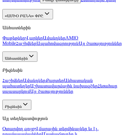
«ԱՄԻՕ ԲԱՆԿ» ՓԲԸ
Անհատներին
Փաթեթներ
Վարկեր
Ավանդներ
AMIO
Mobile
Հաշիվներ
Ապահովագրություն
Այլ ծառայություններ
Անհատներին
Բիզնեսին
Հաշիվներ
Ավանդներ
Քարտեր
Անհատական
պահատեղեր
Աշխատավարձային նախագծեր
Հեռահար
սպասարկում
Այլ ծառայություններ
Բիզնեսին
Այլ տեղեկատվություն
Օտարվող գույք
Վճարային տերմինալներ եւ էլ.
դրամապանակներ
Մասնաճյուղեր և