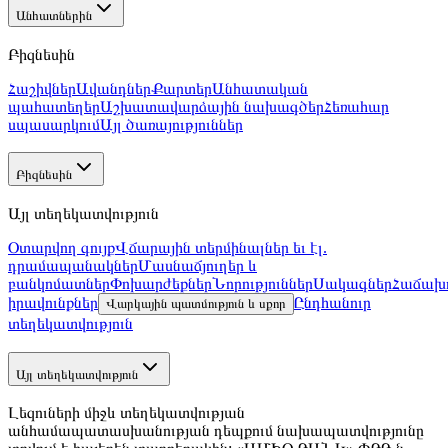
Դարձի՛ր հաճախորդ առանց բանկ այցելելու
03.03.2025
Բիզնես վարկ․ ֆինանսավորում մեծ նպատակների համար
27.02.2025
Նոր հնարավորություններ Ձեր բիզնեսի համար. Amio Easy
21.02.2025
Թարմացված է 23.01.2026 13:02
+374 10 59 20 20
Գլխամասային գրասենյակ՝ ՀՀ, 0010, ք․
Երևան, Նալբանդյան 48
E-mail
:
info@amiobank.am
Բջջային հավելված
«ԱՄԻՕ ԲԱՆԿ» ՓԲԸ
Բանկի մասին
Բաժնետերեր և ղեկավարներ
Բանկային
տվյալներ
Հաշվետվություններ
Իրավական
փաստաթղթեր
Թափուր աշխատատեղեր
Կարգավորում
Էական