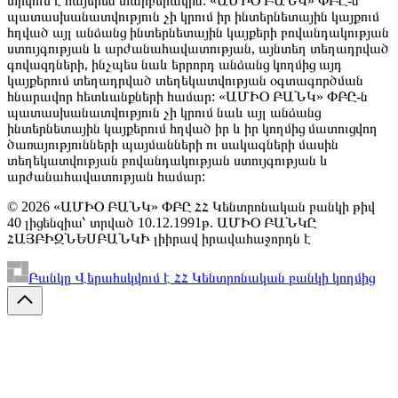
տեղեկատվություն
Հետադարձ կապ
Բանկի կառուցվածքը
«ԱՄԻՕ ԲԱՆԿ» ՓԲԸ
Անհատներին
Փաթեթներ
Վարկեր
Ավանդներ
AMIO
Mobile
Հաշիվներ
Ապահովագրություն
Այլ ծառայություններ
Անհատներին
Բիզնեսին
Հաշիվներ
Ավանդներ
Քարտեր
Անհատական
պահատեղեր
Աշխատավարձային նախագծեր
Հեռահար
սպասարկում
Այլ ծառայություններ
Բիզնեսին
Այլ տեղեկատվություն
Օտարվող գույք
Վճարային տերմինալներ եւ էլ.