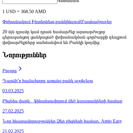
ԱՄՆ
364.50
368.50
364.00
368.50
դոլար
(
USD
)
Եվրո
416.00
428.00
416.00
428.00
(
EUR
)
4.39
4.65
4.25
4.56
Ռուսական
ռուբլի
(
RUB
)
20 մլն դրամը կամ դրան համարժեք արտարժույթը
գերազանցող ցանկացած փոխանակման գործարքի դեպքում
փոխարժեքները սահմանվում են Բանկի կողմից։
Թանկարժեք մետաղների փոխարժեքներ
Անկանխիկ
Կանխիկ
Առք
Վաճառք
XAU
48800.00
51800.00
Անկանխիկ
Կանխիկ
Առք
Վաճառք
Առք
Վաճառք
Ոսկի
48800.00
51800.00
(
XAU
)