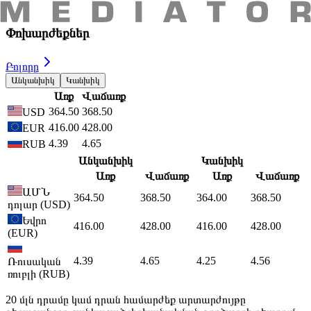
Դարձեք հաճախորդ
Կառավարեք Ձեր հաշիվները օնլայն բանկինգի և բջջային
հավելվածի միջոցով
Ընտրեք նոր քարտ
Ամիօ բանկի քարտերով անկանխիկ գործարքներն առավել
հարմար և ապահով են
Հաշիվներ
Բացեք հաշիվ ՀՀ դրամով կամ արտարժույթով
Քարտեր
VISA Business, Mastercard Business քարտեր