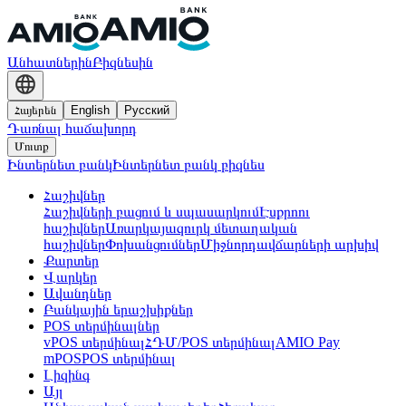
Անհատներին
Բիզնեսին
Հայերեն
English
Русский
Դառնալ հաճախորդ
Մուտք
Ինտերնետ բանկ
Ինտերնետ բանկ բիզնես
Հաշիվներ
Հաշիվների բացում և սպասարկում
Էսքրոու
հաշիվներ
Առարկայազուրկ մետաղական
հաշիվներ
Փոխանցումներ
Միջնորդավճարների արխիվ
Քարտեր
Վարկեր
Ավանդներ
Բանկային երաշխիքներ
POS տերմինալներ
vPOS տերմինալ
ՀԴՄ/POS տերմինալ
AMIO Pay
mPOS
POS տերմինալ
Լիզինգ
Այլ