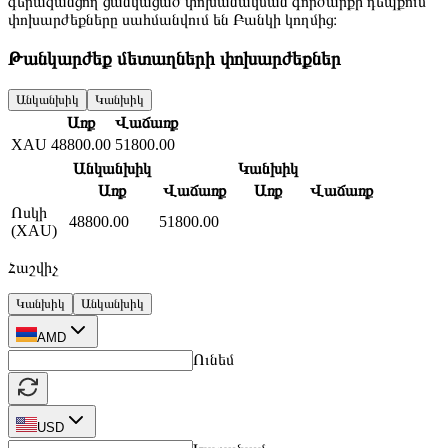
Վարկեր
Շահավետ պայմաններով վարկավորում
Փոխանցումներ
Ներհանրապետական և միջազգային փոխանցումներ
Փոխարժեքներ
Բոլորը
Անկանխիկ
Կանխիկ
Առք
Վաճառք
364.50
368.50
USD
416.00
428.00
EUR
4.39
4.65
RUB
Անկանխիկ
Կանխիկ
Առք
Վաճառք
Առք
Վաճառք