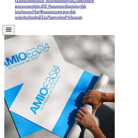
Անհատական պահատեղեր
Հեռահար
սպասարկում
Աշխատավարձային
նախագծեր
Փաստաթղթային
ակրեդիտիվ
Արժեթղթեր
Ինկասո