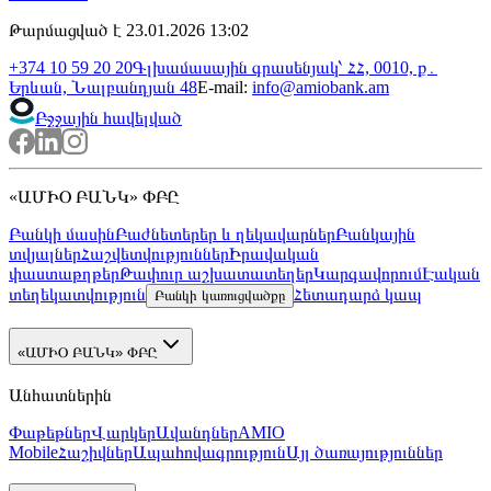
Հաշվիչ
Կանխիկ
Անկանխիկ
AMD
Ունեմ
USD
Կստանամ
1 USD = 368.50 AMD
Փոխանակում Ինտերնետ-բանկինգում
Մասնաճյուղեր
20 մլն դրամը կամ դրան համարժեք արտարժույթը
գերազանցող ցանկացած փոխանակման գործարքի դեպքում
փոխարժեքները սահմանվում են Բանկի կողմից։
Նորություններ
Բոլորը