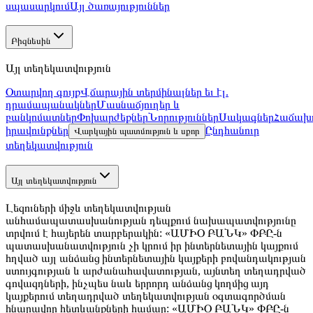
սպասարկում
Այլ ծառայություններ
Բիզնեսին
Այլ տեղեկատվություն
Օտարվող գույք
Վճարային տերմինալներ եւ էլ.
դրամապանակներ
Մասնաճյուղեր և
բանկոմատներ
Փոխարժեքներ
Նորություններ
Սակագներ
Հաճախո
իրավունքներ
Ընդհանուր
Վարկային պատմություն և սքոր
տեղեկատվություն
Այլ տեղեկատվություն
Լեզուների միջև տեղեկատվության
անհամապատասխանության դեպքում նախապատվությունը
տրվում է հայերեն տարբերակին: «ԱՄԻՕ ԲԱՆԿ» ՓԲԸ-ն
պատասխանատվություն չի կրում իր ինտերնետային կայքում
հղված այլ անձանց ինտերնետային կայքերի բովանդակության
ստույգության և արժանահավատության, այնտեղ տեղադրված
գովազդների, ինչպես նաև երրորդ անձանց կողմից այդ
կայքերում տեղադրված տեղեկատվության օգտագործման
հնարավոր հետևանքների համար: «ԱՄԻՕ ԲԱՆԿ» ՓԲԸ-ն