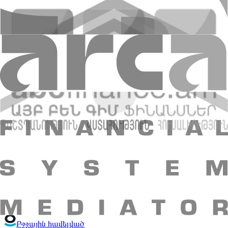
20 մլն դրամը կամ դրան համարժեք արտարժույթը
գերազանցող ցանկացած փոխանակման գործարքի դեպքում
փոխարժեքները սահմանվում են Բանկի կողմից:
Հաշվիչ
Կանխիկ
Անկանխիկ
AMD
Ունեմ
USD
Կստանամ
1 USD = 368.50 AMD
Փոխանակում Ինտերնետ-բանկինգում
Մասնաճյուղեր
Թարմացված է` 26.02.2026 11:49
+374 10 59 20 20
Գլխամասային գրասենյակ՝ ՀՀ, 0010, ք․
Երևան, Նալբանդյան 48
E-mail
:
info@amiobank.am
Բջջային հավելված