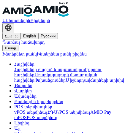
Անհատներին
Բիզնեսին
Հայերեն
English
Русский
Դառնալ հաճախորդ
Մուտք
Ինտերնետ բանկ
Ինտերնետ բանկ բիզնես
Հաշիվներ
Հաշիվների բացում և սպասարկում
Էսքրոու
հաշիվներ
Առարկայազուրկ մետաղական
հաշիվներ
Փոխանցումներ
Միջնորդավճարների արխիվ
Քարտեր
Վարկեր
Ավանդներ
Բանկային երաշխիքներ
POS տերմինալներ
vPOS տերմինալ
ՀԴՄ/POS տերմինալ
AMIO Pay
mPOS
POS տերմինալ
Լիզինգ
Այլ