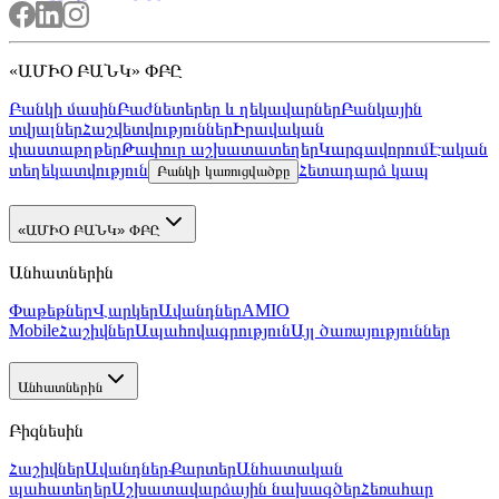
«ԱՄԻՕ ԲԱՆԿ» ՓԲԸ
Բանկի մասին
Բաժնետերեր և ղեկավարներ
Բանկային
տվյալներ
Հաշվետվություններ
Իրավական
փաստաթղթեր
Թափուր աշխատատեղեր
Կարգավորում
Էական
տեղեկատվություն
Հետադարձ կապ
Բանկի կառուցվածքը
«ԱՄԻՕ ԲԱՆԿ» ՓԲԸ
Անհատներին
Փաթեթներ
Վարկեր
Ավանդներ
AMIO
Mobile
Հաշիվներ
Ապահովագրություն
Այլ ծառայություններ
Անհատներին
Բիզնեսին
Հաշիվներ
Ավանդներ
Քարտեր
Անհատական
պահատեղեր
Աշխատավարձային նախագծեր
Հեռահար