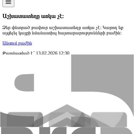
Աշխատատեղը առկա չէ։
Ձեր փնտրած թափուր աշխատատեղը առկա չէ։ Կարող եք
այցելել կայքի նմանատիպ հայտարարությունների բաժին:
Անցում բաժին
Թարմացված է` 13.02.2026 12:30
+374 10 59 20 20
Գլխամասային գրասենյակ՝ ՀՀ, 0010, ք․
Երևան, Նալբանդյան 48
E-mail
:
info@amiobank.am
Բջջային հավելված
«ԱՄԻՕ ԲԱՆԿ» ՓԲԸ
Բանկի մասին
Բաժնետերեր և ղեկավարներ
Բանկային
տվյալներ
Հաշվետվություններ
Իրավական
փաստաթղթեր
Թափուր աշխատատեղեր
Կարգավորում
Էական
տեղեկատվություն
Հետադարձ կապ
Բանկի կառուցվածքը