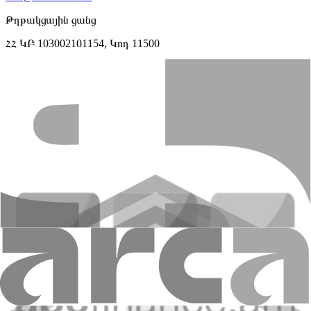
Թղթակցային ցանց
ՀՀ ԿԲ 103002101154, Կոդ 11500
ՀՎՀՀ
01500362
Ինչպե՞ս ենք մենք աշխատում:
Աշխատանքային ժամեր:
Երկուշաբթի - ուրբաթ` 09:15-ից մինչև
16:45
Հաճախորդների սպասարկման ժամեր`
Գլխամասային գրասենյակ
Երկուշաբթի - ուրբաթ` 09:15-ից
մինչև 16.45
Մասնաճյուղեր
Երկուշաբթի - ուրբաթ` 09:15-ից մինչև 16:45,
Կենտրոն մ/ճ (երկ-ուրբ․ 09։15-19։30, շբթ․ 10։15-13։45),
Մերգելյան մ/ճ (շբթ․ 10:15-13:45)
Հանգստյան օրեր
Շաբաթ և կիրակի
Գրեք մեզ
Թարմացված է 02.02.2026 05:25