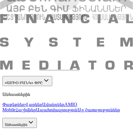
+374 10 59 20 20
Գլխամասային գրասենյակ՝ ՀՀ, 0010, ք․
Երևան, Նալբանդյան 48
E-mail
:
info@amiobank.am
Բջջային հավելված
«ԱՄԻՕ ԲԱՆԿ» ՓԲԸ
Բանկի մասին
Բաժնետերեր և ղեկավարներ
Բանկային
տվյալներ
Հաշվետվություններ
Իրավական
փաստաթղթեր
Թափուր աշխատատեղեր
Կարգավորում
Էական
տեղեկատվություն
Հետադարձ կապ
Բանկի կառուցվածքը
«ԱՄԻՕ ԲԱՆԿ» ՓԲԸ
Անհատներին
Փաթեթներ
Վարկեր
Ավանդներ
AMIO
Mobile
Հաշիվներ
Ապահովագրություն
Այլ ծառայություններ
Անհատներին