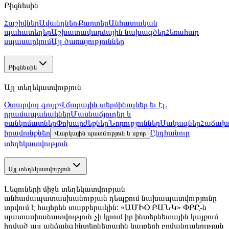
Բիզնեսին
Հաշիվներ
Ավանդներ
Քարտեր
Անհատական
պահատեղեր
Աշխատավարձային նախագծեր
Հեռահար
սպասարկում
Այլ ծառայություններ
Բիզնեսին
Այլ տեղեկատվություն
Օտարվող գույք
Վճարային տերմինալներ եւ էլ.
դրամապանակներ
Մասնաճյուղեր և
բանկոմատներ
Փոխարժեքներ
Նորություններ
Սակագներ
Հաճախո
իրավունքներ
Ընդհանուր
Վարկային պատմություն և սքոր
տեղեկատվություն
Այլ տեղեկատվություն
Լեզուների միջև տեղեկատվության
անհամապատասխանության դեպքում նախապատվությունը
տրվում է հայերեն տարբերակին: «ԱՄԻՕ ԲԱՆԿ» ՓԲԸ-ն
պատասխանատվություն չի կրում իր ինտերնետային կայքում
հղված այլ անձանց ինտերնետային կայքերի բովանդակության