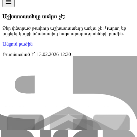
Աշխատատեղը առկա չէ։
Ձեր փնտրած թափուր աշխատատեղը առկա չէ։ Կարող եք
այցելել կայքի նմանատիպ հայտարարությունների բաժին:
Անցում բաժին
Թարմացված է` 13.02.2026 12:30
+374 10 59 20 20
Գլխամասային գրասենյակ՝ ՀՀ, 0010, ք․
Երևան, Նալբանդյան 48
E-mail
:
info@amiobank.am
Բջջային հավելված
«ԱՄԻՕ ԲԱՆԿ» ՓԲԸ
Բանկի մասին
Բաժնետերեր և ղեկավարներ
Բանկային
տվյալներ
Հաշվետվություններ
Իրավական
փաստաթղթեր
Թափուր աշխատատեղեր
Կարգավորում
Էական
տեղեկատվություն
Հետադարձ կապ
Բանկի կառուցվածքը