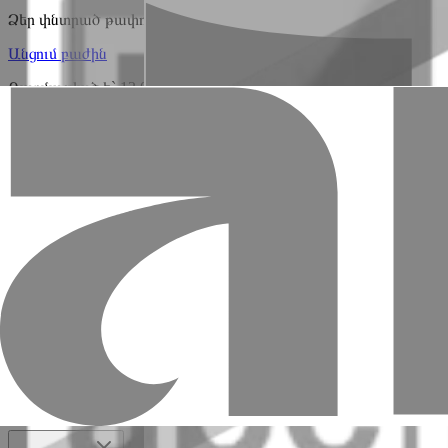
Ձեր փնտրած թափուր աշխատատեղը առկա չէ։ Կարող եք այցել
Անցում բաժին
Թարմացված է` 13.02.2026 12:30
+374 10 59 20 20
Գլխամասային գրասենյակ՝ ՀՀ, 0010, ք․Երևա
Բջջային հավելված
«ԱՄԻՕ ԲԱՆԿ» ՓԲԸ
Բանկի մասին
Բաժնետերեր և ղեկավարներ
Բանկային տվյալնե
Հետադարձ կապ
Բանկի կառուցվածքը
«ԱՄԻՕ ԲԱՆԿ» ՓԲԸ
Անհատներին
Փաթեթներ
Վարկեր
Ավանդներ
AMIO Mobile
Հաշիվներ
Ապահովագ