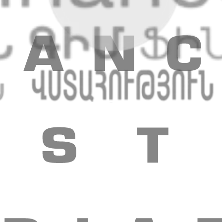
տավարձային նախագծեր
Հեռահար սպասարկում
Այլ ծառայությո
եր
Մասնաճյուղեր և բանկոմատներ
Փոխարժեքներ
Նորություններ
դեպքում նախապատվությունը տրվում է հայերեն տարբերակին
յքերի բովանդակության ստույգության և արժանահավատության,
ն օգտագործման հնարավոր հետևանքների համար: «ԱՄԻՕ ԲԱՆԿ
ծառայությունների պայմանների ու սակագների մասին տեղեկատ
 լիցենզիա՝ տրված 10.12.1991թ. ԱՄԻՕ ԲԱՆԿԸ ՀԱՅԲԻԶՆԵՍԲ