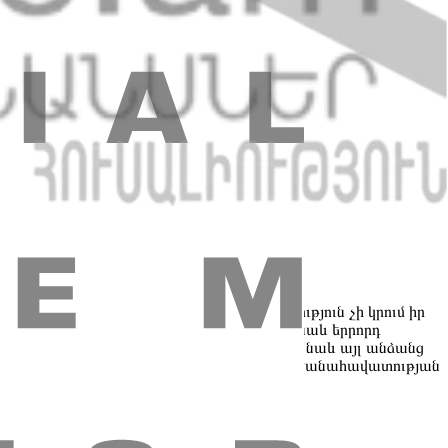
ւններ
Սակագներ
Հաճախորդների իրավունքներ
: «ԱՄԻՕ ԲԱՆԿ» ՓԲԸ-ն պատասխանատվություն չի կրում իր
 այնտեղ տեղադրված գովազդների, ինչպես նաև երրորդ
» ՓԲԸ-ն պատասխանատվություն չի կրում նաև այլ անձանց
վության բովանդակության ստույգության և արժանահավատության
ԱՆԿԻ լիիրավ իրավահաջորդն է