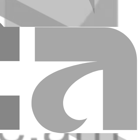
ատեղեր
Կարգավորում
Էական տեղեկատվություն