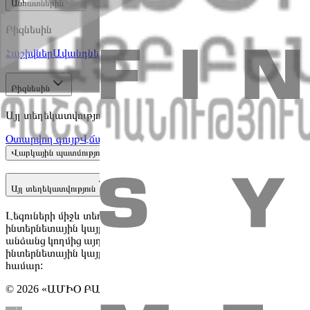
Անհատներին
Բիզնեսին
Հաշիվներ
Ավանդներ
Քարտեր
Անհատական պահատեղեր
Աշխա
Բիզնեսին
Այլ տեղեկատվություն
Օտարվող գույք
Վճարային տերմինալներ եւ էլ. դրամապանակն
Ընդհանուր տեղեկատվություն
Վարկային պատմություն և սքոր
Այլ տեղեկատվություն
Լեզուների միջև տեղեկատվության անհամապատասխանության 
ինտերնետային կայքում հղված այլ անձանց ինտերնետային կա
անձանց կողմից այդ կայքերում տեղադրված տեղեկատվությա
ինտերնետային կայքերում հղված իր և իր կողմից մատուցվող 
համար:
© 2026 «ԱՄԻՕ ԲԱՆԿ» ՓԲԸ ՀՀ Կենտրոնական բանկի թիվ 40