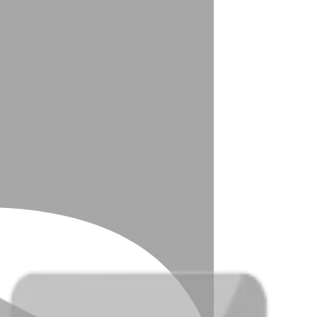
 համակարգ
Թանկարժեք մետաղներ