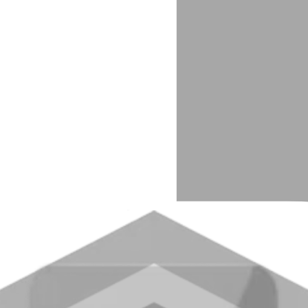
ր
Վերաֆինանսավորում
մներ
Ներդրումներ
Անհատական պահատեղեր
Կենսաթոշակային