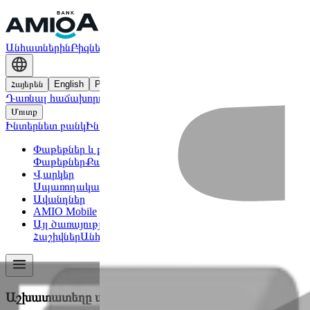
Անհատներին
Բիզնեսին
Հայերեն
English
Русский
Դառնալ հաճախորդ
Մուտք
Ինտերնետ բանկ
Ինտերնետ բանկ բիզնես
Փաթեթներ և քարտեր
Փաթեթներ
Քարտեր
Վարկեր
Սպառողական վարկեր
Հիփոթեքային վարկեր
Ավտովարկե
Ավանդներ
AMIO Mobile
Այլ ծառայություններ
Հաշիվներ
Անհպում վճարումներ
Պարտատոմսեր
Փոխանցու
Աշխատատեղը առկա չէ։