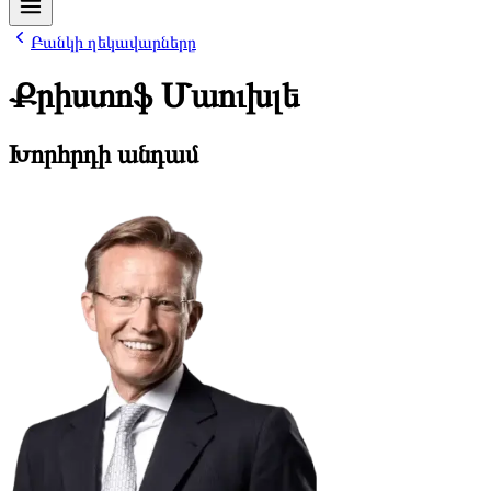
Բանկի ղեկավարները
Քրիստոֆ Մաուխլե
Խորհրդի անդամ