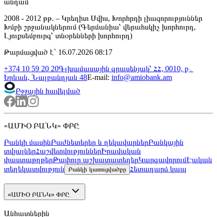
անդամ
2008 - 2012 թթ. – Կրեդիտ Սվիս, Խորհրդի լիազորություններ
Խմբի շրջանակներում (Գերմանիա՝ վերահսկիչ խորհուրդ,
Լյուքսեմբուրգ՝ տնօրենների խորհուրդ)
Թարմացված է` 16.07.2026 08:17
+374 10 59 20 20
Գլխամասային գրասենյակ՝ ՀՀ, 0010, ք․
Երևան, Նալբանդյան 48
E-mail
:
info@amiobank.am
Բջջային հավելված
«ԱՄԻՕ ԲԱՆԿ» ՓԲԸ
Բանկի մասին
Բաժնետերեր և ղեկավարներ
Բանկային
տվյալներ
Հաշվետվություններ
Իրավական
փաստաթղթեր
Թափուր աշխատատեղեր
Կարգավորում
Էական
տեղեկատվություն
Հետադարձ կապ
Բանկի կառուցվածքը
«ԱՄԻՕ ԲԱՆԿ» ՓԲԸ
Անհատներին