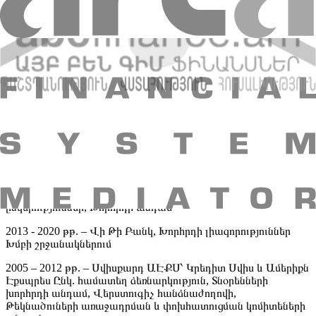
գործառնական տնօրեն
1992 – 1995 թթ. – Կրեդիտ Սվիս, Ցյուրիխ, Տնօրեն / Մասնավոր
բանկինգի ղեկավար
1989 - 1992 թթ. – Բանկ Ջ. Ֆոնտոբել և Ընկ., Ցյուրիխ,
Մասնավոր բանկինգի բաժնի ղեկավար
1986 – 1989 թթ. – Բրաուն Բրադերս Հարրիման և Ընկ., Նյու
Յորք և Ցյուրիխ, Հետազոտող-վերլուծաբան, Նյու Յորք և
Ցյուրիխում խոշոր ինստիտուցիոնալ հաճախորդների հետ
աշխատանքի գծով մենեջեր
Անդամակցություն Խորհուրդներում
2021թ. – Պրիվատբանկ և Ջի Էմ Էյ Ասսեթ Մենեջմենթ
ընկերություններ, Խորհրդի անդամ
2013 - 2020 թթ. – Վի Թի Բանկ, Խորհրդի լիազորություններ
Խմբի շրջանակներում
2005 – 2012 թթ. – Սվիսքարդ ԱԷՔՍ՝ Կրեդիտ Սվիս և Ամերիքն
Էքսպրես Ընկ. համատեղ ձեռնարկություն, Տնօրենների
խորհրդի անդամ, Վերստուգիչ հանձնաժողովի,
Թեկնածուների առաջադրման և փոխհատուցման կոմիտեների