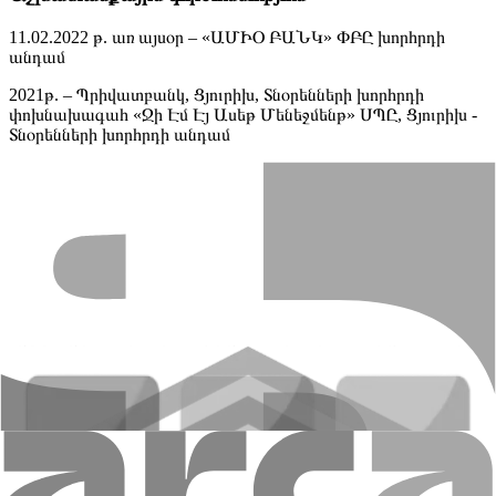
11.02.2022 թ. առ այսօր – «ԱՄԻՕ ԲԱՆԿ» ՓԲԸ խորհրդի
անդամ
2021թ. – Պրիվատբանկ, Ցյուրիխ, Տնօրենների խորհրդի
փոխնախագահ «Ջի Էմ Էյ Ասեթ Մենեջմենթ» ՍՊԸ, Ցյուրիխ -
Տնօրենների խորհրդի անդամ
2013 – 2020 թթ. – «Վի Փի Բանկ» ՍՊԸ, Վադուց, Բանկային
խմբի Գործադիր մարմնի անդամ, Հաճախորդների հետ
աշխատանքի բաժնի պետ
2009 - 2013 թթ. – «Կրեդիտ Սվիս» ՍՊԸ, Ցյուրիխ Գործադիր
տնօրեն (Գերմանիա, Ավստրիա և Լյուքսեմբուրգ` Գլխավոր
գործադիր տնօրեն)
2001 - 2009 թթ. – Կրեդիտ Սվիս, Ցյուրիխ, Գործադիր տնօրեն,
Ցյուրիխի տարածքային ղեկավար
1998 - 2001 թթ. – Կրեդիտ Սվիս, Ցյուրիխ, Տնօրեն/Գործադիր
տնօրեն, Արտաքին ակտիվների կառավարման բաժնի
ղեկավար
1995 – 1998 թթ. – Կրեդիտ Սվիս, Սենթ Գալլեն, Տնօրեն /
Արևելյան Շվեյցարիայի տարածքային Գլխավոր