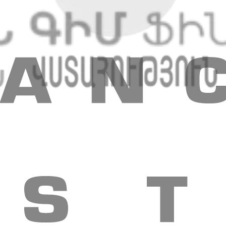
ն, Նալբանդյան 48
E-mail
:
info@amiobank.am
ր
Հաշվետվություններ
Իրավական փաստաթղթեր
Թափուր աշխատ
րություն
Այլ ծառայություններ