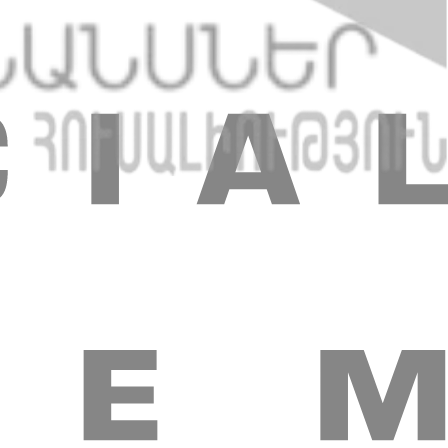
ատեղեր
Կարգավորում
Էական տեղեկատվություն