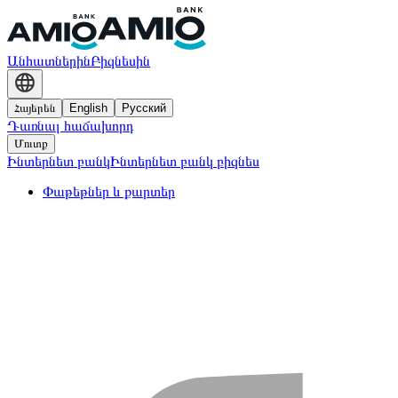
Անհատներին
Բիզնեսին
Հայերեն
English
Русский
Դառնալ հաճախորդ
Մուտք
Ինտերնետ բանկ
Ինտերնետ բանկ բիզնես
Փաթեթներ և քարտեր
Փաթեթներ
Քարտեր
Վարկեր
Սպառողական վարկեր
Հիփոթեքային վարկեր
Ավտովարկե
Ավանդներ
AMIO Mobile
Այլ ծառայություններ
Հաշիվներ
Անհպում վճարումներ
Պարտատոմսեր
Փոխանցու
Բանկի ղեկավարները