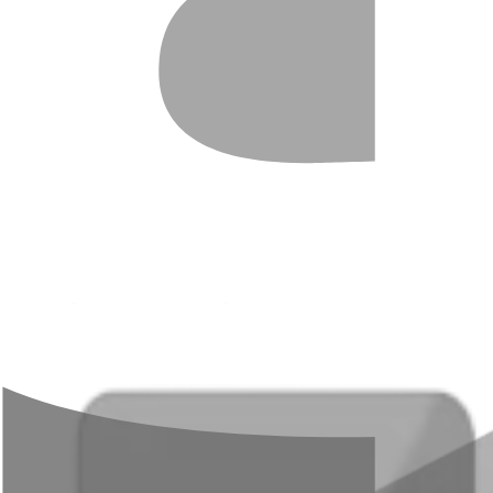
Ազամատ Խակույ
Վարչության նախագահի տեղակալ-գլխավ
Ազամատ Խակույ