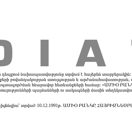
տավարձային նախագծեր
Հեռահար սպասարկում
Այլ ծառայությո
եր
Մասնաճյուղեր և բանկոմատներ
Փոխարժեքներ
Նորություններ
դեպքում նախապատվությունը տրվում է հայերեն տարբերակին
յքերի բովանդակության ստույգության և արժանահավատության,
ն օգտագործման հնարավոր հետևանքների համար: «ԱՄԻՕ ԲԱՆԿ
ծառայությունների պայմանների ու սակագների մասին տեղեկատ
 լիցենզիա՝ տրված 10.12.1991թ. ԱՄԻՕ ԲԱՆԿԸ ՀԱՅԲԻԶՆԵՍԲ