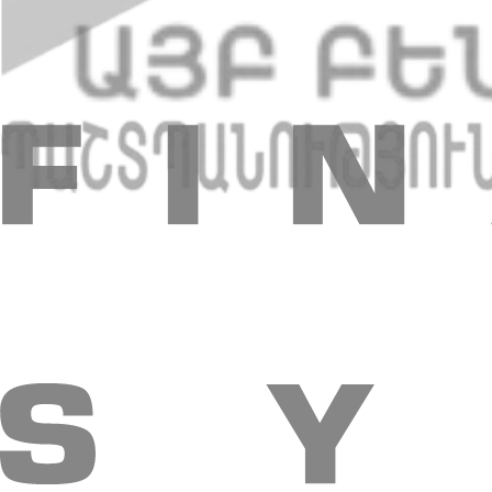
Թարմացված է` 16.07.2026 08:17
+374 10 59 20 20
Գլխամասային գրասենյակ՝ ՀՀ, 0010, ք․Երևա
Բջջային հավելված
«ԱՄԻՕ ԲԱՆԿ» ՓԲԸ
Բանկի մասին
Բաժնետերեր և ղեկավարներ
Բանկային տվյալնե
Հետադարձ կապ
Բանկի կառուցվածքը
«ԱՄԻՕ ԲԱՆԿ» ՓԲԸ
Անհատներին
Փաթեթներ
Վարկեր
Ավանդներ
AMIO Mobile
Հաշիվներ
Ապահովագ
Անհատներին
Բիզնեսին