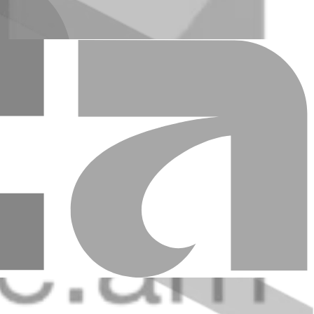
դամ
 Մոսկվա
ան անդամ
ւթյան անդամ