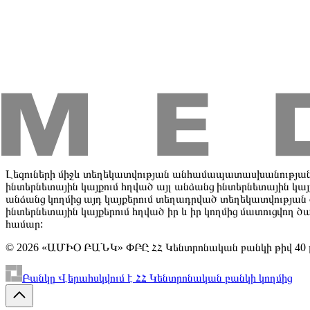
Հաշիվներ
Ավանդներ
Քարտեր
Անհատական պահատեղեր
Աշխա
Բիզնեսին
Այլ տեղեկատվություն
Օտարվող գույք
Վճարային տերմինալներ եւ էլ. դրամապանակն
Ընդհանուր տեղեկատվություն
Վարկային պատմություն և սքոր
Այլ տեղեկատվություն
Լեզուների միջև տեղեկատվության անհամապատասխանության 
ինտերնետային կայքում հղված այլ անձանց ինտերնետային կա
անձանց կողմից այդ կայքերում տեղադրված տեղեկատվությա
ինտերնետային կայքերում հղված իր և իր կողմից մատուցվող 
համար:
© 2026 «ԱՄԻՕ ԲԱՆԿ» ՓԲԸ ՀՀ Կենտրոնական բանկի թիվ 40
Բանկը Վերահսկվում է ՀՀ Կենտրոնական բանկի կողմից